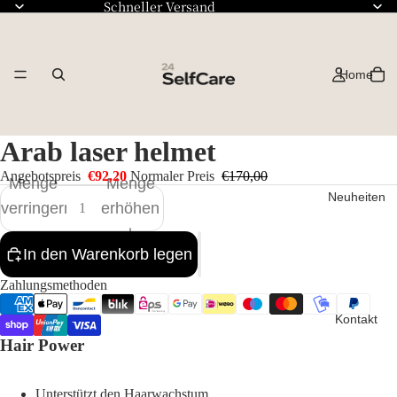
Schneller Versand
Home
Arab laser helmet
Angebotspreis
€92,20
Normaler Preis
€170,00
Menge
Menge
Neuheiten
verringern
erhöhen
In den Warenkorb legen
Zahlungsmethoden
Kontakt
Hair Power
Unterstützt den Haarwachstum