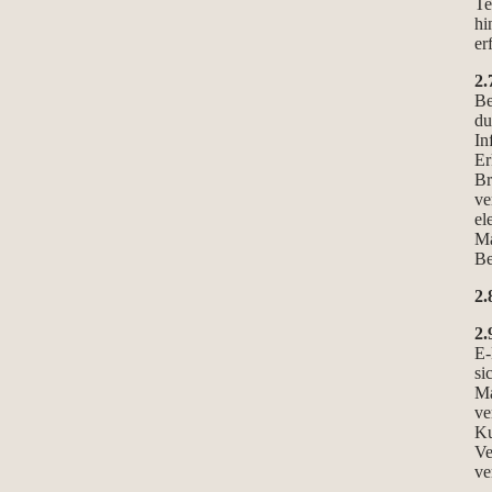
Te
hi
er
2.
Be
du
In
Er
Br
ve
el
Ma
Be
2.
2.
E-
si
Ma
ve
Ku
Ve
ve