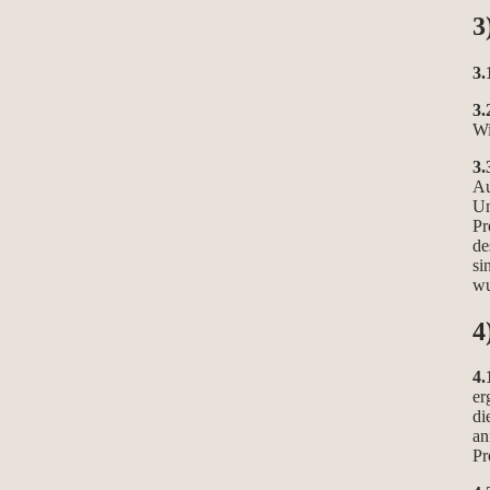
3
3.
3.
Wi
3.
Au
Um
Pr
de
si
wu
4
4.
er
di
an
Pr