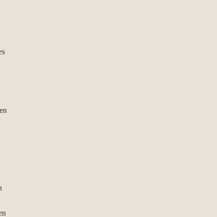
es
gen
n
en