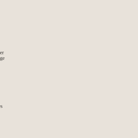
er
ege
es