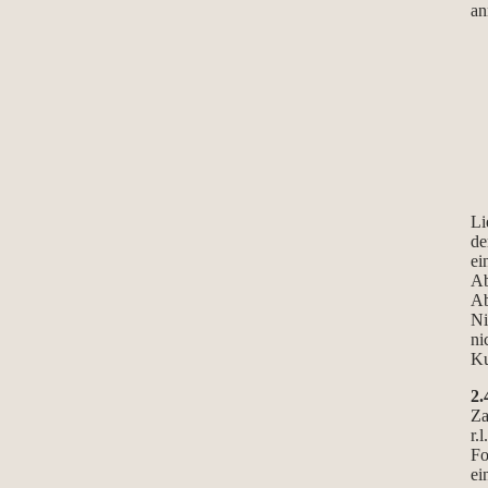
an
Li
de
ei
Ab
Ab
Ni
ni
Ku
2.
Za
r.
Fo
ei