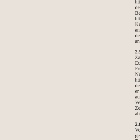
ht
de
Be
ht
Ku
an
de
an
2.
Za
Eu
Fo
Nu
ht
de
er
au
Ve
Ze
ab
2.
Ve
ge