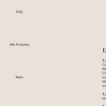
FAQ
Alle Produkte
1
1.
Ga
fü
Un
Mehr
vo
Hi
wi
1.
en