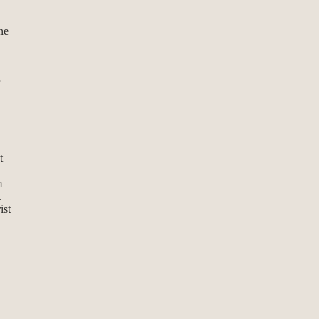
ne
t
m
.
ist