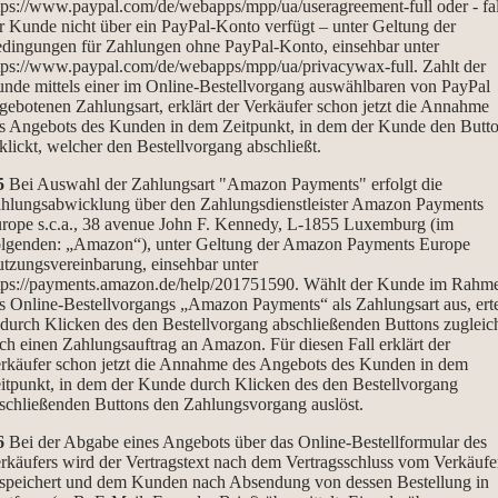
tps://www.paypal.com/de/webapps/mpp/ua/useragreement-full
oder - fa
r Kunde nicht über ein PayPal-Konto verfügt – unter Geltung der
dingungen für Zahlungen ohne PayPal-Konto, einsehbar unter
tps://www.paypal.com/de/webapps/mpp/ua/privacywax-full
. Zahlt der
nde mittels einer im Online-Bestellvorgang auswählbaren von PayPal
gebotenen Zahlungsart, erklärt der Verkäufer schon jetzt die Annahme
s Angebots des Kunden in dem Zeitpunkt, in dem der Kunde den Butt
klickt, welcher den Bestellvorgang abschließt.
5
Bei Auswahl der Zahlungsart "Amazon Payments" erfolgt die
hlungsabwicklung über den Zahlungsdienstleister Amazon Payments
rope s.c.a., 38 avenue John F. Kennedy, L-1855 Luxemburg (im
lgenden: „Amazon“), unter Geltung der Amazon Payments Europe
tzungsvereinbarung, einsehbar unter
tps://payments.amazon.de/help/201751590
. Wählt der Kunde im Rahm
s Online-Bestellvorgangs „Amazon Payments“ als Zahlungsart aus, erte
 durch Klicken des den Bestellvorgang abschließenden Buttons zugleic
ch einen Zahlungsauftrag an Amazon. Für diesen Fall erklärt der
rkäufer schon jetzt die Annahme des Angebots des Kunden in dem
itpunkt, in dem der Kunde durch Klicken des den Bestellvorgang
schließenden Buttons den Zahlungsvorgang auslöst.
6
Bei der Abgabe eines Angebots über das Online-Bestellformular des
rkäufers wird der Vertragstext nach dem Vertragsschluss vom Verkäufe
speichert und dem Kunden nach Absendung von dessen Bestellung in