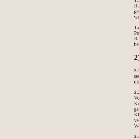
1.
Re
ge
we
1.
Pe
Re
be
2
2.
st
di
2.
Ve
Ku
ge
Kl
ve
Wa
2.