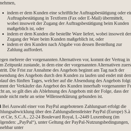
nehmen,
indem er dem Kunden eine schriftliche Auftragsbestätigung oder ei
Auftragsbestätigung in Textform (Fax oder E-Mail) übermittelt,
wobei insoweit der Zugang der Auftragsbestätigung beim Kunden
maßgeblich ist, oder
indem er dem Kunden die bestellte Ware liefert, wobei insoweit der
Zugang der Ware beim Kunden maßgeblich ist, oder
indem er den Kunden nach Abgabe von dessen Bestellung zur
Zahlung auffordert.
egen mehrere der vorgenannten Alternativen vor, kommt der Vertrag in
m Zeitpunkt zustande, in dem eine der vorgenannten Alternativen zuers
ntritt. Die Frist zur Annahme des Angebots beginnt am Tag nach der
sendung des Angebots durch den Kunden zu laufen und endet mit de
lauf des fünften Tages, welcher auf die Absendung des Angebots folgt
mmt der Verkäufer das Angebot des Kunden innerhalb vorgenannter Fr
cht an, so gilt dies als Ablehnung des Angebots mit der Folge, dass der
nde nicht mehr an seine Willenserklärung gebunden ist.
4
Bei Auswahl einer von PayPal angebotenen Zahlungsart erfolgt die
hlungsabwicklung über den Zahlungsdienstleister PayPal (Europe) S.à
l. et Cie, S.C.A., 22-24 Boulevard Royal, L-2449 Luxemburg (im
lgenden: „PayPal“), unter Geltung der PayPal-Nutzungsbedingungen,
nsehbar unter