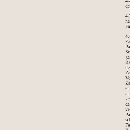
4.
de
4.
na
Fä
4.
Za
Pa
So
ge
Ra
de
Za
Ve
Za
ei
au
ve
de
ve
Pa
sc
Fa