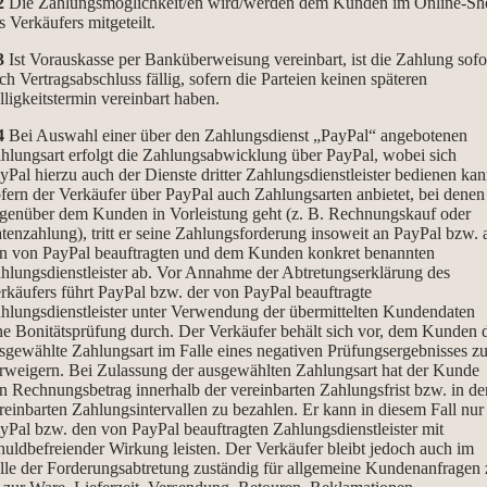
2
Die Zahlungsmöglichkeit/en wird/werden dem Kunden im Online-Sh
s Verkäufers mitgeteilt.
3
Ist Vorauskasse per Banküberweisung vereinbart, ist die Zahlung sofo
ch Vertragsabschluss fällig, sofern die Parteien keinen späteren
lligkeitstermin vereinbart haben.
4
Bei Auswahl einer über den Zahlungsdienst „PayPal“ angebotenen
hlungsart erfolgt die Zahlungsabwicklung über PayPal, wobei sich
yPal hierzu auch der Dienste dritter Zahlungsdienstleister bedienen kan
fern der Verkäufer über PayPal auch Zahlungsarten anbietet, bei denen
genüber dem Kunden in Vorleistung geht (z. B. Rechnungskauf oder
tenzahlung), tritt er seine Zahlungsforderung insoweit an PayPal bzw. 
n von PayPal beauftragten und dem Kunden konkret benannten
hlungsdienstleister ab. Vor Annahme der Abtretungserklärung des
rkäufers führt PayPal bzw. der von PayPal beauftragte
hlungsdienstleister unter Verwendung der übermittelten Kundendaten
ne Bonitätsprüfung durch. Der Verkäufer behält sich vor, dem Kunden 
sgewählte Zahlungsart im Falle eines negativen Prüfungsergebnisses z
rweigern. Bei Zulassung der ausgewählten Zahlungsart hat der Kunde
n Rechnungsbetrag innerhalb der vereinbarten Zahlungsfrist bzw. in de
reinbarten Zahlungsintervallen zu bezahlen. Er kann in diesem Fall nur
yPal bzw. den von PayPal beauftragten Zahlungsdienstleister mit
huldbefreiender Wirkung leisten. Der Verkäufer bleibt jedoch auch im
lle der Forderungsabtretung zuständig für allgemeine Kundenanfragen 