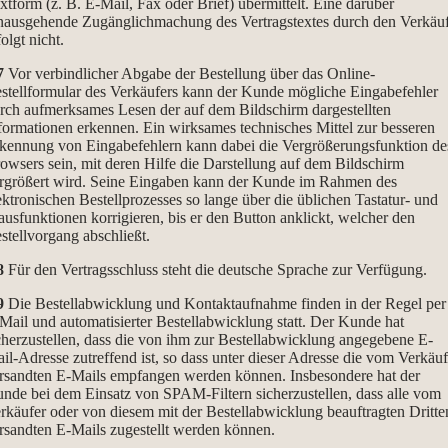
xtform (z. B. E-Mail, Fax oder Brief) übermittelt. Eine darüber
nausgehende Zugänglichmachung des Vertragstextes durch den Verkäu
folgt nicht.
7
Vor verbindlicher Abgabe der Bestellung über das Online-
stellformular des Verkäufers kann der Kunde mögliche Eingabefehler
rch aufmerksames Lesen der auf dem Bildschirm dargestellten
formationen erkennen. Ein wirksames technisches Mittel zur besseren
kennung von Eingabefehlern kann dabei die Vergrößerungsfunktion de
owsers sein, mit deren Hilfe die Darstellung auf dem Bildschirm
rgrößert wird. Seine Eingaben kann der Kunde im Rahmen des
ektronischen Bestellprozesses so lange über die üblichen Tastatur- und
usfunktionen korrigieren, bis er den Button anklickt, welcher den
stellvorgang abschließt.
8
Für den Vertragsschluss steht die deutsche Sprache zur Verfügung.
9
Die Bestellabwicklung und Kontaktaufnahme finden in der Regel per
Mail und automatisierter Bestellabwicklung statt. Der Kunde hat
cherzustellen, dass die von ihm zur Bestellabwicklung angegebene E-
il-Adresse zutreffend ist, so dass unter dieser Adresse die vom Verkäuf
rsandten E-Mails empfangen werden können. Insbesondere hat der
nde bei dem Einsatz von SPAM-Filtern sicherzustellen, dass alle vom
rkäufer oder von diesem mit der Bestellabwicklung beauftragten Dritte
rsandten E-Mails zugestellt werden können.