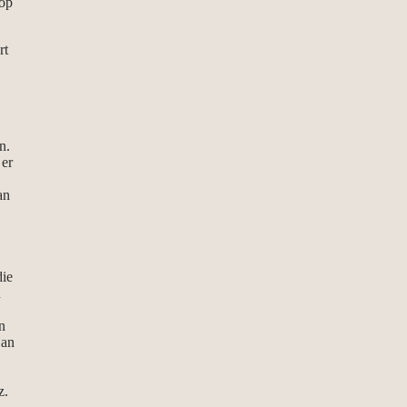
op
rt
n.
 er
an
die
u
n
 an
z.