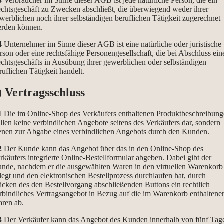
3
Verbraucher im Sinne dieser AGB ist jede natürliche Person, die ein
chtsgeschäft zu Zwecken abschließt, die überwiegend weder ihrer
werblichen noch ihrer selbständigen beruflichen Tätigkeit zugerechnet
rden können.
4
Unternehmer im Sinne dieser AGB ist eine natürliche oder juristische
rson oder eine rechtsfähige Personengesellschaft, die bei Abschluss ein
chtsgeschäfts in Ausübung ihrer gewerblichen oder selbständigen
ruflichen Tätigkeit handelt.
) Vertragsschluss
1
Die im Online-Shop des Verkäufers enthaltenen Produktbeschreibun
ellen keine verbindlichen Angebote seitens des Verkäufers dar, sondern
enen zur Abgabe eines verbindlichen Angebots durch den Kunden.
2
Der Kunde kann das Angebot über das in den Online-Shop des
rkäufers integrierte Online-Bestellformular abgeben. Dabei gibt der
nde, nachdem er die ausgewählten Waren in den virtuellen Warenkorb
legt und den elektronischen Bestellprozess durchlaufen hat, durch
icken des den Bestellvorgang abschließenden Buttons ein rechtlich
rbindliches Vertragsangebot in Bezug auf die im Warenkorb enthaltene
ren ab.
3
Der Verkäufer kann das Angebot des Kunden innerhalb von fünf Tag