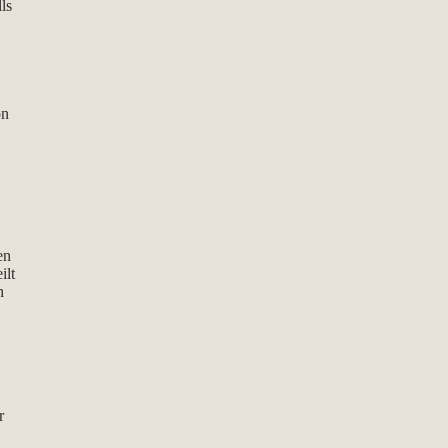
lls
on
en
ilt
h
r