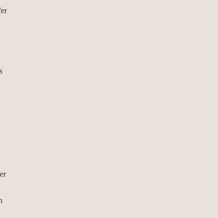
fer
s
er
n