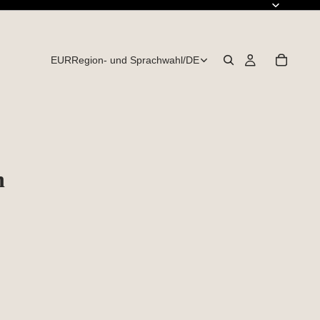
EUR
Region- und Sprachwahl
/
DE
n